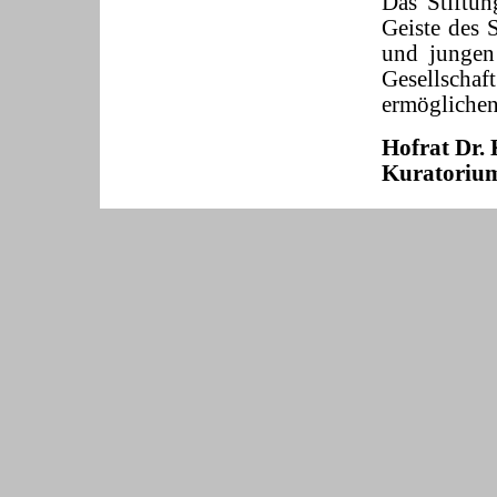
Das Stiftu
Geiste des S
und jungen
Gesellscha
ermöglichen
Hofrat Dr.
Kuratorium